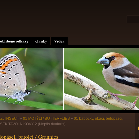
oblíbené odkazy
články
Videa
Z / INSECT
»
01 MOTÝLI / BUTTERFLIES
»
01 babočky, okáči, bělopásci,
EK TAVOLNÍKOVÝ 2 (Neptis rivularis)
opásci, batolci / Grannies