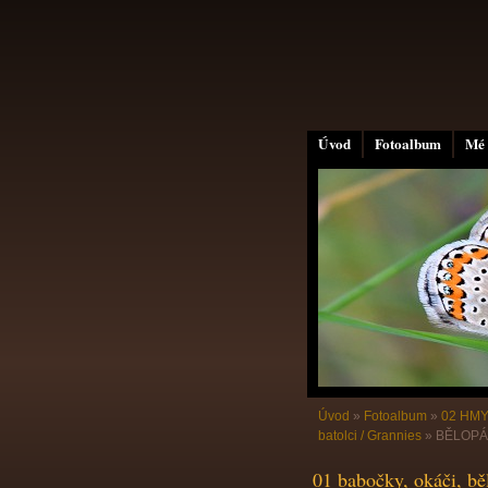
Úvod
Fotoalbum
Mé 
Úvod
»
Fotoalbum
»
02 HMY
batolci / Grannies
»
BĚLOPÁS
01 babočky, okáči, běl