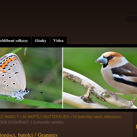
oblíbené odkazy
články
Videa
Z / INSECT
»
01 MOTÝLI / BUTTERFLIES
»
01 babočky, okáči, bělopásci,
EK DVOUŘADÝ 2 (Limenitis camilla)
opásci, batolci / Grannies