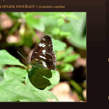
LOPÁSEK DVOUŘADÝ 2 (Limenitis camilla)