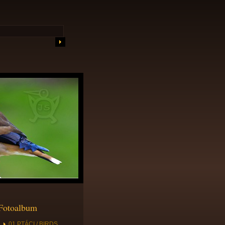
Fotoalbum
01 PTÁCI / BIRDS