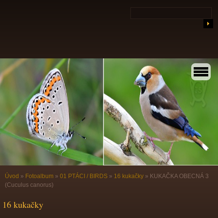
Úvod
»
Fotoalbum
»
01 PTÁCI / BIRDS
»
16 kukačky
»
KUKAČKA OBECNÁ 3
(Cuculus canorus)
16 kukačky