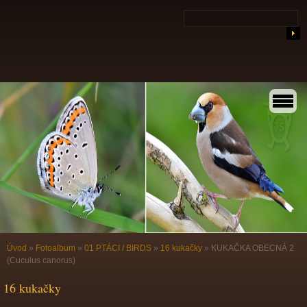
Úvod
»
Fotoalbum
»
01 PTÁCI / BIRDS
»
16 kukačky
»
KUKAČKA OBECNÁ 2
(Cuculus canorus)
16 kukačky