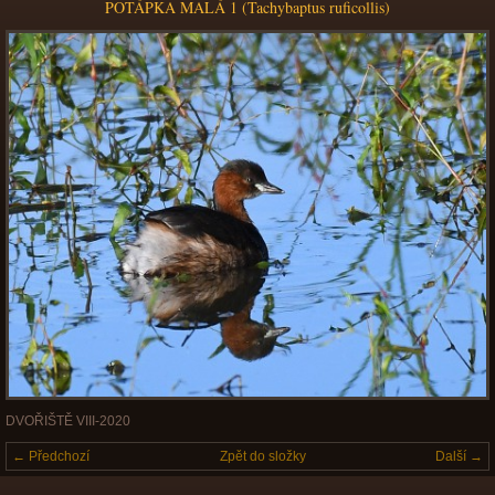
POTÁPKA MALÁ 1 (Tachybaptus ruficollis)
DVOŘIŠTĚ VIII-2020
← Předchozí
Zpět do složky
Další →