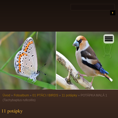
Úvod
»
Fotoalbum
»
01 PTÁCI / BIRDS
»
11 potápky
»
POTÁPKA MALÁ 1
(Tachybaptus ruficollis)
11 potápky