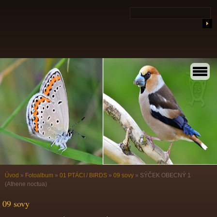
Úvod
»
Fotoalbum
»
01 PTÁCI / BIRDS
»
09 sovy
»
SÝČEK OBECNÝ 1
(Athene noctua)
09 sovy