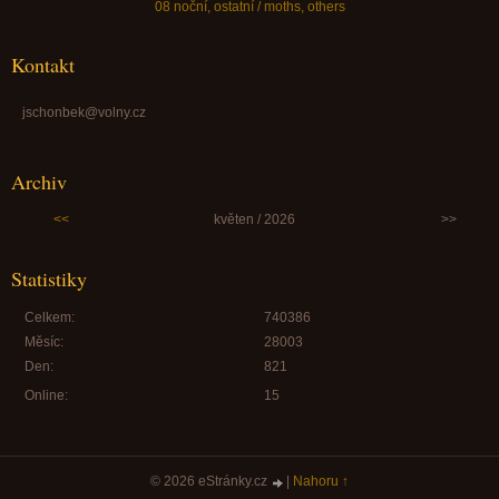
08 noční, ostatní / moths, others
Kontakt
jschonbek@volny.cz
Archiv
<<
květen / 2026
>>
Statistiky
Celkem:
740386
Měsíc:
28003
Den:
821
Online:
15
© 2026 eStránky.cz
|
Nahoru ↑