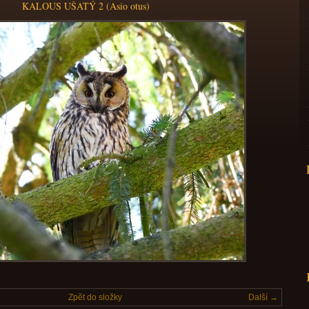
KALOUS UŠATÝ 2 (Asio otus)
Zpět do složky
Další →