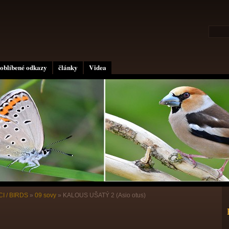
oblíbené odkazy
články
Videa
I / BIRDS
»
09 sovy
»
KALOUS UŠATÝ 2 (Asio otus)