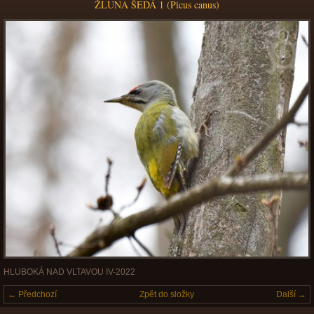
ŽLUNA ŠEDÁ 1 (Picus canus)
HLUBOKÁ NAD VLTAVOU IV-2022
← Předchozí
Zpět do složky
Další →