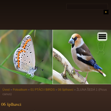
Úvod
»
Fotoalbum
»
01 PTÁCI / BIRDS
»
06 šplhavci
»
ŽLUNA ŠEDÁ 1 (Picus
canus)
06 šplhavci