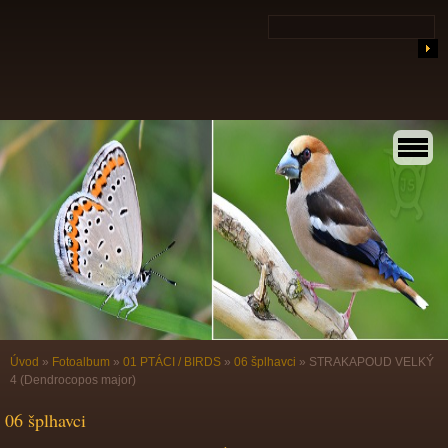
Úvod
»
Fotoalbum
»
01 PTÁCI / BIRDS
»
06 šplhavci
»
STRAKAPOUD VELKÝ
4 (Dendrocopos major)
06 šplhavci