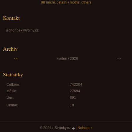
08 noční, ostatní / moths, others
Kontakt
jschonbek@volny.cz
Archiv
<<
květen / 2026
>>
Statistiky
Celkem:
742204
Měsíc:
27694
Den:
891
Online:
19
© 2026 eStránky.cz
|
Nahoru ↑