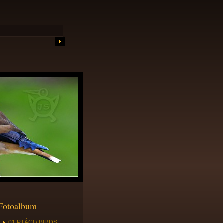
Fotoalbum
01 PTÁCI / BIRDS