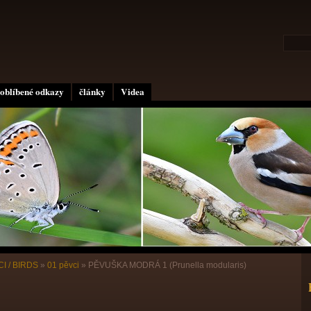
oblíbené odkazy
články
Videa
I / BIRDS
»
01 pěvci
»
PĚVUŠKA MODRÁ 1 (Prunella modularis)