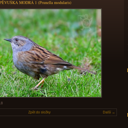
PĚVUŠKA MODRÁ 1 (Prunella modularis)
18
Zpět do složky
Další →