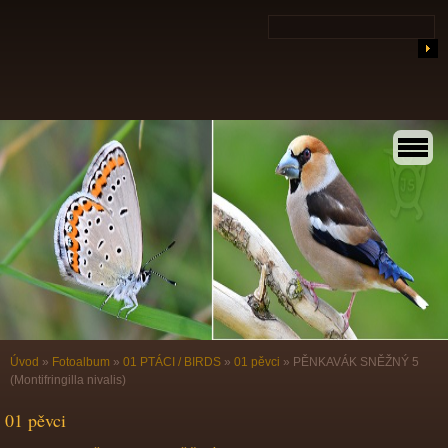
Úvod
»
Fotoalbum
»
01 PTÁCI / BIRDS
»
01 pěvci
»
PĚNKAVÁK SNĚŽNÝ 5
(Montifringilla nivalis)
01 pěvci