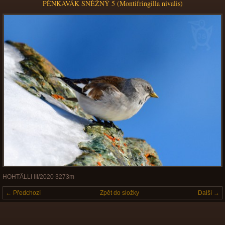
PĚNKAVÁK SNĚŽNÝ 5 (Montifringilla nivalis)
HOHTÄLLI III/2020 3273m
← Předchozí
Zpět do složky
Další →