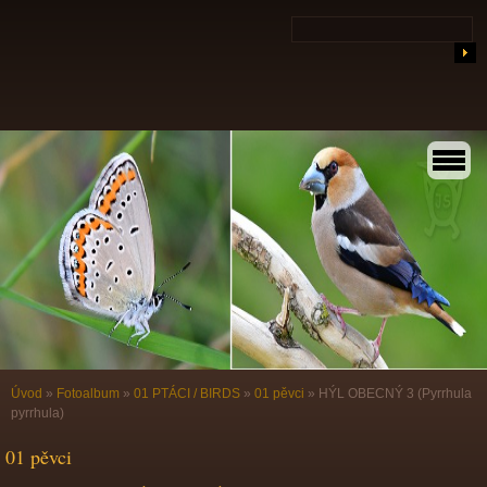
Úvod
»
Fotoalbum
»
01 PTÁCI / BIRDS
»
01 pěvci
»
HÝL OBECNÝ 3 (Pyrrhula
pyrrhula)
01 pěvci