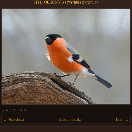
HÝL OBECNÝ 3 (Pyrrhula pyrrhula)
STŘÍŽOV I/2019
← Předchozí
Zpět do složky
Další →