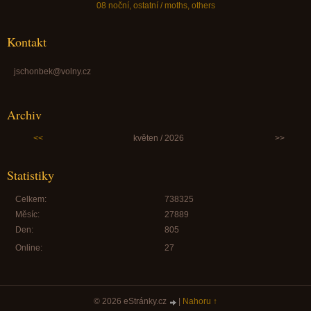
08 noční, ostatní / moths, others
Kontakt
jschonbek@volny.cz
Archiv
<<
květen / 2026
>>
Statistiky
Celkem:
738325
Měsíc:
27889
Den:
805
Online:
27
© 2026 eStránky.cz
|
Nahoru ↑