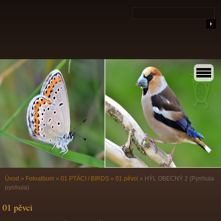
Úvod
»
Fotoalbum
»
01 PTÁCI / BIRDS
»
01 pěvci
»
HÝL OBECNÝ 2 (Pyrrhula
pyrrhula)
01 pěvci