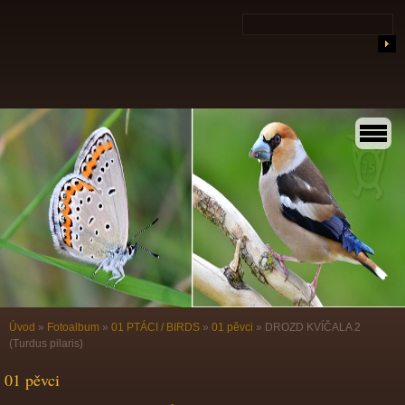
Úvod
»
Fotoalbum
»
01 PTÁCI / BIRDS
»
01 pěvci
»
DROZD KVÍČALA 2
(Turdus pilaris)
01 pěvci