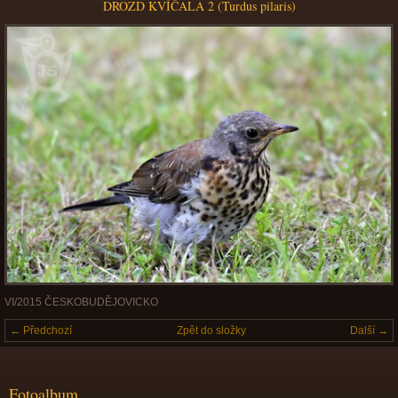
DROZD KVÍČALA 2 (Turdus pilaris)
VI/2015 ČESKOBUDĚJOVICKO
← Předchozí
Zpět do složky
Další →
Fotoalbum