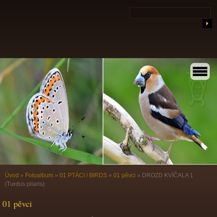
Úvod
»
Fotoalbum
»
01 PTÁCI / BIRDS
»
01 pěvci
»
DROZD KVÍČALA 1
(Turdus pilaris)
01 pěvci