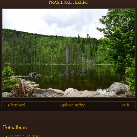
PRÁŠILSKÉ JEZERO
← Předchozí
Zpět do složky
Další →
Fotoalbum