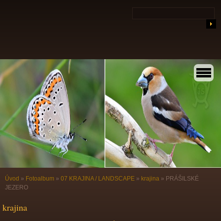
Úvod
»
Fotoalbum
»
07 KRAJINA / LANDSCAPE
»
krajina
»
PRÁŠILSKÉ
JEZERO
krajina