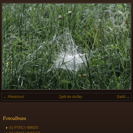
← Předchozí
Zpět do složky
Další →
Fotoalbum
01 PTÁCI / BIRDS