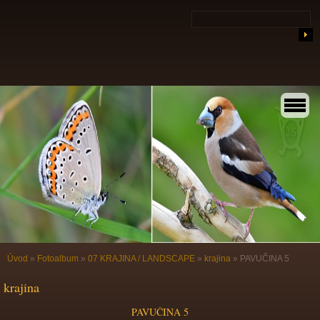
Úvod
»
Fotoalbum
»
07 KRAJINA / LANDSCAPE
»
krajina
»
PAVUČINA 5
krajina
PAVUČINA 5