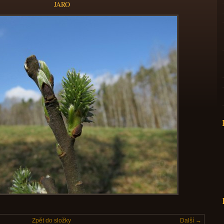
JARO
Zpět do složky
Další →