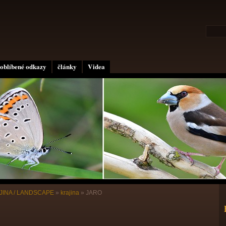
oblíbené odkazy
články
Videa
JINA / LANDSCAPE
»
krajina
»
JARO