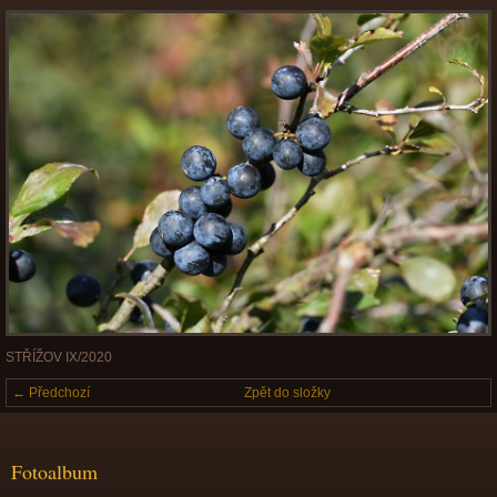
STŘÍŽOV IX/2020
← Předchozí
Zpět do složky
Fotoalbum