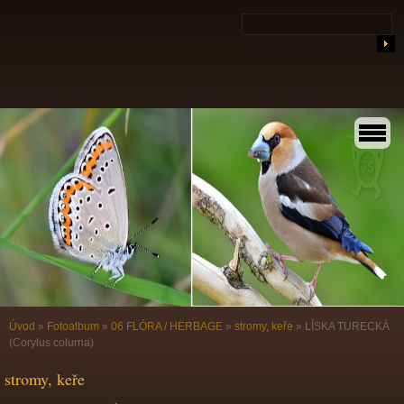
Úvod
»
Fotoalbum
»
06 FLÓRA / HERBAGE
»
stromy, keře
»
LÍSKA TURECKÁ
(Corylus colurna)
stromy, keře