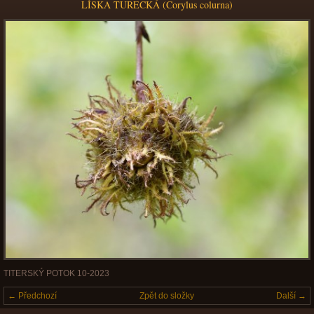
LÍSKA TURECKÁ (Corylus colurna)
TITERSKÝ POTOK 10-2023
← Předchozí
Zpět do složky
Další →