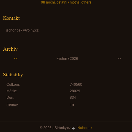
08 noční, ostatní / moths, others
Kontakt
jschonbek@volny.cz
Archiv
<<
květen / 2026
>>
Statistiky
Celkem:
740560
Měsíc:
28029
Den:
834
Online:
19
© 2026 eStránky.cz
|
Nahoru ↑