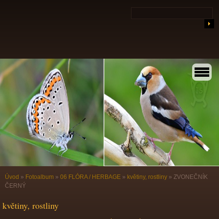
Úvod
»
Fotoalbum
»
06 FLÓRA / HERBAGE
»
květiny, rostliny
»
ZVONEČNÍK
ČERNÝ
květiny, rostliny