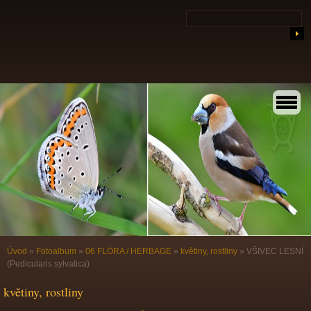
Úvod
»
Fotoalbum
»
06 FLÓRA / HERBAGE
»
květiny, rostliny
»
VŠIVEC LESNÍ
(Pedicularis sylvatica)
květiny, rostliny