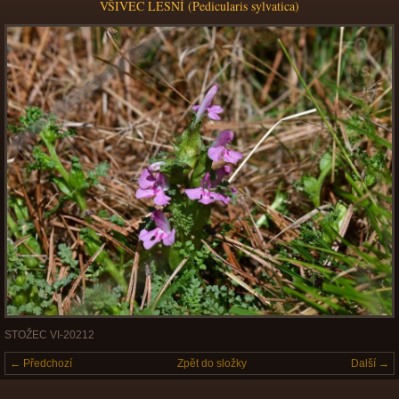
VŠIVEC LESNÍ (Pedicularis sylvatica)
STOŽEC VI-20212
← Předchozí
Zpět do složky
Další →