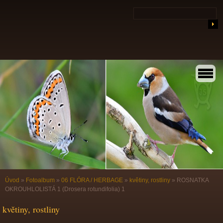
Úvod
»
Fotoalbum
»
06 FLÓRA / HERBAGE
»
květiny, rostliny
»
ROSNATKA
OKROUHLOLISTÁ 1 (Drosera rotundifolia) 1
květiny, rostliny