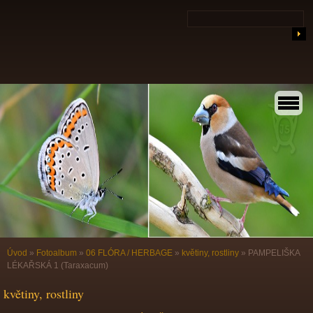
Úvod
»
Fotoalbum
»
06 FLÓRA / HERBAGE
»
květiny, rostliny
»
PAMPELIŠKA
LÉKAŘSKÁ 1 (Taraxacum)
květiny, rostliny