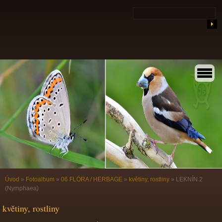
Úvod
»
Fotoalbum
»
06 FLÓRA / HERBAGE
»
květiny, rostliny
»
LEKNÍN 2
(Nymphaea)
květiny, rostliny