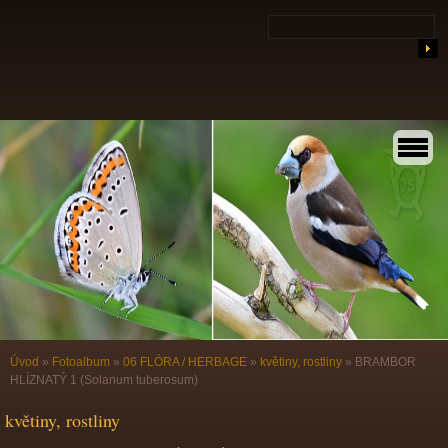
Úvod
»
Fotoalbum
»
06 FLÓRA / HERBAGE
»
květiny, rostliny
»
BRAMBOR
HLÍZNATÝ 1 (Solanum tuberosum)
květiny, rostliny