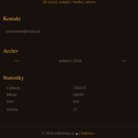
08 noční, ostatní / moths, others
Kontakt
jschonbek@volny.cz
Archiv
<<
květen / 2026
>>
Statistiky
Celkem:
739478
Měsíc:
28035
Den:
930
Online:
21
© 2026 eStránky.cz
|
Nahoru ↑