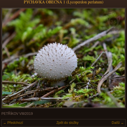
PÝCHAVKA OBECNÁ 1 (Lycoperdon perlatum)
PETŘÍKOV VIII/2019
← Předchozí
Zpět do složky
Další →