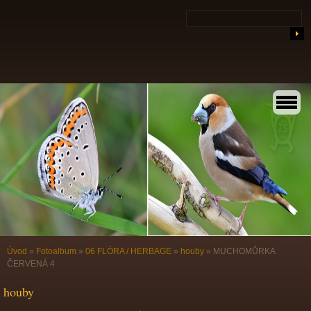
Úvod
»
Fotoalbum
»
06 FLÓRA / HERBAGE
»
houby
»
MUCHOMŮRKA
ČERVENÁ 4
houby