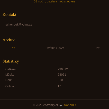
08 noční, ostatní / moths, others
Kontakt
jschonbek@volny.cz
Archiv
<<
květen / 2026
>>
Statistiky
Celkem:
739512
Měsíc:
28051
Den:
910
Online:
17
© 2026 eStránky.cz
|
Nahoru ↑