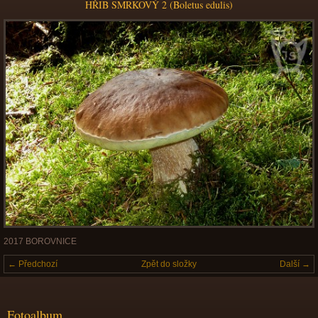
HŘIB SMRKOVÝ 2 (Boletus edulis)
2017 BOROVNICE
← Předchozí
Zpět do složky
Další →
Fotoalbum