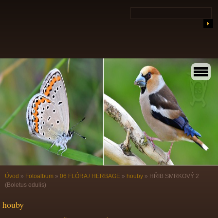
Úvod
»
Fotoalbum
»
06 FLÓRA / HERBAGE
»
houby
»
HŘIB SMRKOVÝ 2
(Boletus edulis)
houby