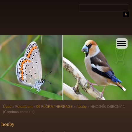
Úvod
»
Fotoalbum
»
06 FLÓRA / HERBAGE
»
houby
»
HNOJNÍK OBECNÝ 1
(Coprinus comatus)
houby