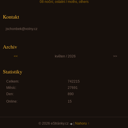
08 noční, ostatní / moths, others
Kontakt
jschonbek@volny.cz
Archiv
<<
květen / 2026
>>
Statistiky
Celkem:
742215
Měsíc:
27691
Den:
890
Online:
15
© 2026 eStránky.cz
|
Nahoru ↑