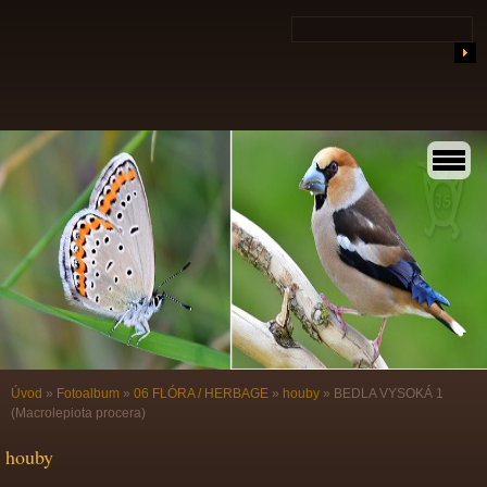
Úvod
»
Fotoalbum
»
06 FLÓRA / HERBAGE
»
houby
»
BEDLA VYSOKÁ 1
(Macrolepiota procera)
houby