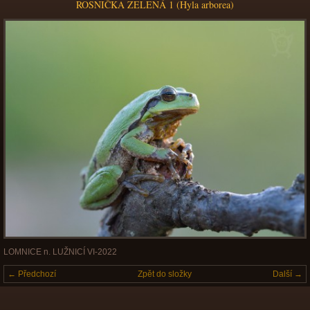
ROSNIČKA ZELENÁ 1 (Hyla arborea)
LOMNICE n. LUŽNICÍ VI-2022
← Předchozí
Zpět do složky
Další →