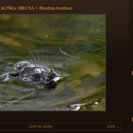
KUŇKA OBECNÁ 1 (Bombina bombina)
Zpět do složky
Další →