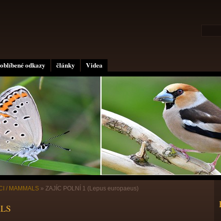
oblíbené odkazy
články
Videa
CI / MAMMALS
»
ZAJÍC POLNÍ 1 (Lepus europaeus)
ALS