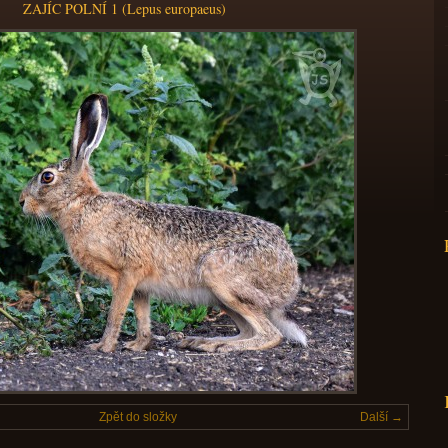
ZAJÍC POLNÍ 1 (Lepus europaeus)
Zpět do složky
Další →