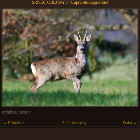
SRNEC OBECNÝ 5 (Capreolus capreolus)
STŘÍŽOV VI/2019
← Předchozí
Zpět do složky
Další →