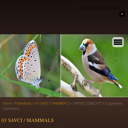
Úvod
»
Fotoalbum
»
03 SAVCI / MAMMALS
»
SRNEC OBECNÝ 5 (Capreolus
capreolus)
03 SAVCI / MAMMALS