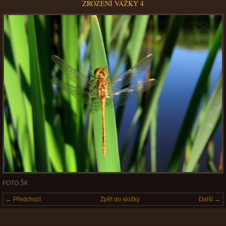
ZROZENÍ VÁŽKY 4
FOTO ŠK
← Předchozí
Zpět do složky
Další →