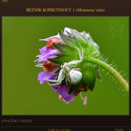
BĚŽNÍK KOPRETINOVÝ 1 (Misumena vatia)
VYHLÍDKY VI/2019
Zpět do složky
Další →