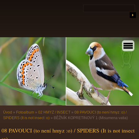
Úvod
»
Fotoalbum
»
02 HMYZ / INSECT
»
08 PAVOUCI (to není hmyz :o) /
SPIDERS (It is not insect :o)
»
BĚŽNÍK KOPRETINOVÝ 1 (Misumena vatia)
08 PAVOUCI (to není hmyz :o) / SPIDERS (It is not insect
:o)