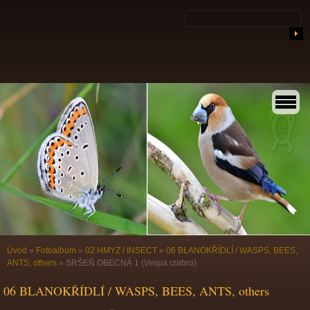
Úvod
»
Fotoalbum
»
02 HMYZ / INSECT
»
06 BLANOKŘÍDLÍ / WASPS, BEES,
ANTS, others
»
SRŠEŇ OBECNÁ 1 (Vespa crabro)
06 BLANOKŘÍDLÍ / WASPS, BEES, ANTS, others