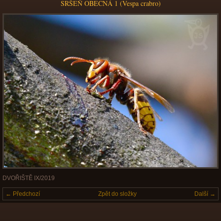
SRŠEŇ OBECNÁ 1 (Vespa crabro)
DVOŘIŠTĚ IX/2019
← Předchozí
Zpět do složky
Další →