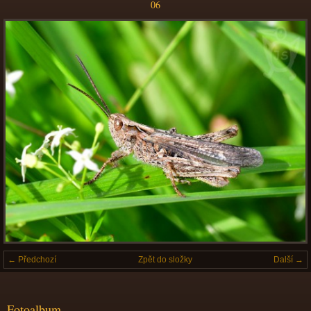
06
← Předchozí
Zpět do složky
Další →
Fotoalbum