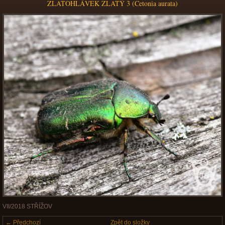
ZLATOHLÁVEK ZLATÝ 3 (Cetonia aurata)
VII/2018 STŘÍŽOV
← Předchozí
Zpět do složky