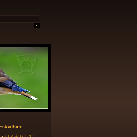
Fotoalbum
01 PTÁCI / BIRDS