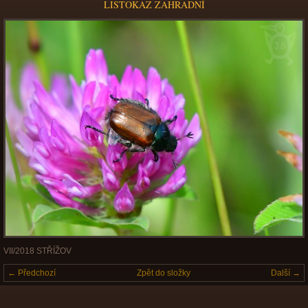
LISTOKAZ ZAHRADNÍ
VII/2018 STŘÍŽOV
← Předchozí
Zpět do složky
Další →