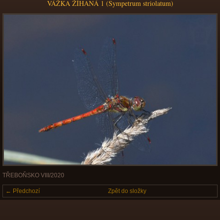
VÁŽKA ŽÍHANÁ 1 (Sympetrum striolatum)
TŘEBOŇSKO VIII/2020
← Předchozí
Zpět do složky