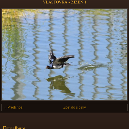
VLAŠTOVKA - ŽÍZEŇ 1
← Předchozí
Zpět do složky
Fotoalbum