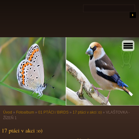
Úvod
»
Fotoalbum
»
01 PTÁCI / BIRDS
»
17 ptáci v akci :o)
»
VLAŠTOVKA -
ŽÍZEŇ 1
17 ptáci v akci :o)