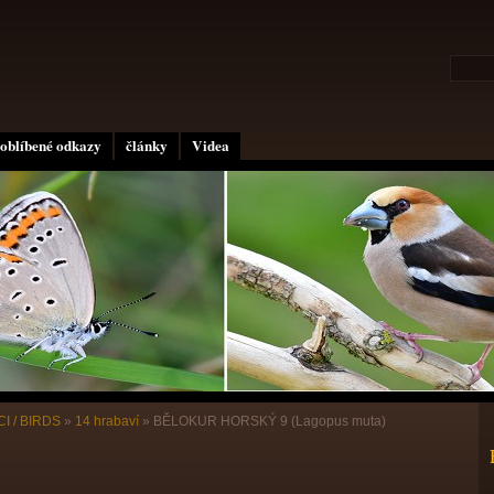
oblíbené odkazy
články
Videa
I / BIRDS
»
14 hrabaví
»
BĚLOKUR HORSKÝ 9 (Lagopus muta)