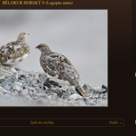
BĚLOKUR HORSKÝ 9 (Lagopus muta)
Zpět do složky
Další →