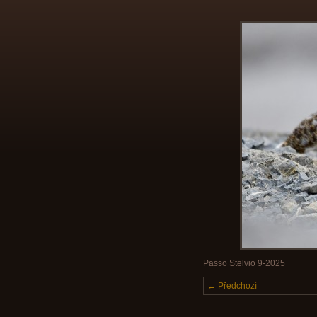
Passo Stelvio 9-2025
← Předchozí