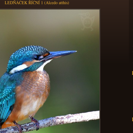
LEDŇÁČEK ŘÍČNÍ 1 (Alcedo atthis)