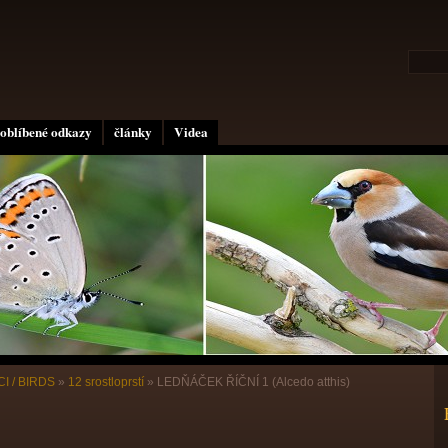
oblíbené odkazy
články
Videa
I / BIRDS
»
12 srostloprstí
»
LEDŇÁČEK ŘÍČNÍ 1 (Alcedo atthis)