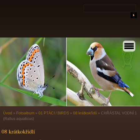
Úvod
»
Fotoalbum
»
01 PTÁCI / BIRDS
»
08 krátkokřídlí
»
CHŘÁSTAL VODNÍ 1
(Rallus aquaticus)
08 krátkokřídlí