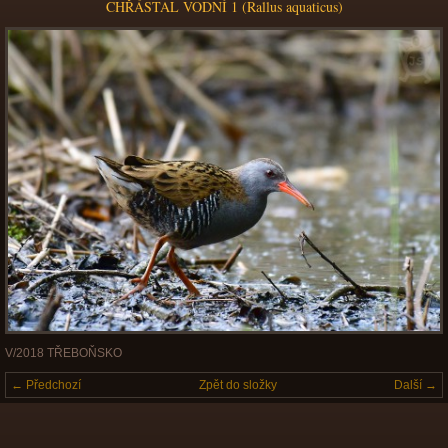
CHŘÁSTAL VODNÍ 1 (Rallus aquaticus)
V/2018 TŘEBOŇSKO
← Předchozí
Zpět do složky
Další →