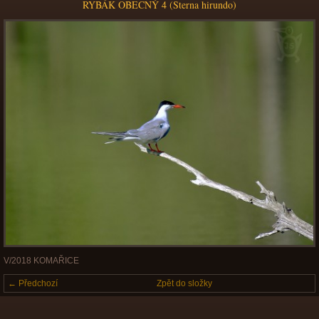
RYBÁK OBECNÝ 4 (Sterna hirundo)
V/2018 KOMAŘICE
← Předchozí
Zpět do složky