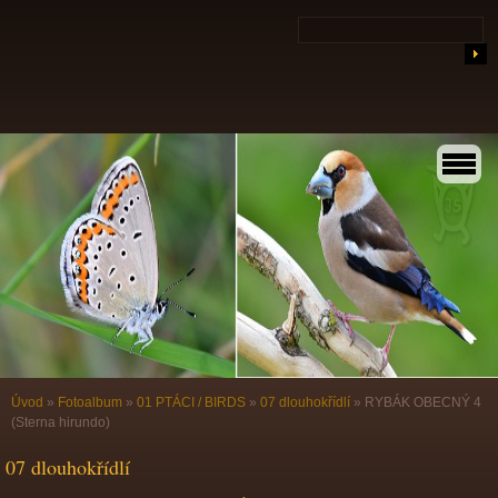
Úvod
»
Fotoalbum
»
01 PTÁCI / BIRDS
»
07 dlouhokřídlí
»
RYBÁK OBECNÝ 4
(Sterna hirundo)
07 dlouhokřídlí