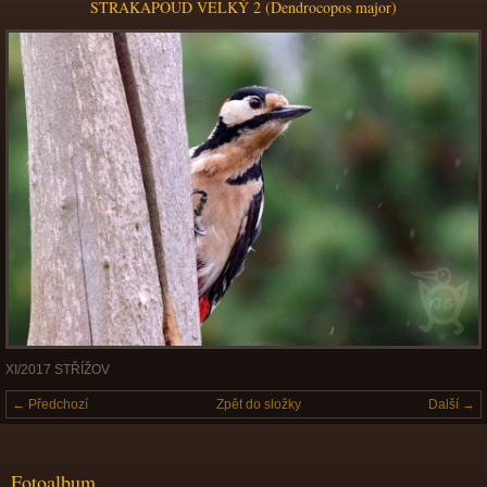
STRAKAPOUD VELKÝ 2 (Dendrocopos major)
XI/2017 STŘÍŽOV
← Předchozí
Zpět do složky
Další →
Fotoalbum