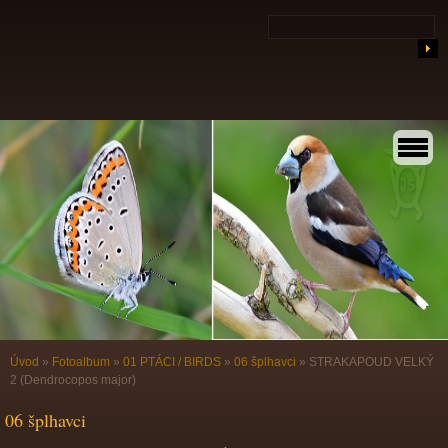
Úvod
»
Fotoalbum
»
01 PTÁCI / BIRDS
»
06 šplhavci
»
STRAKAPOUD VELKÝ
2 (Dendrocopos major)
06 šplhavci