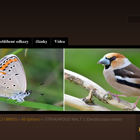
oblíbené odkazy
články
Videa
I / BIRDS
»
06 šplhavci
»
STRAKAPOUD MALÝ 2 (Dendrocopos minor)