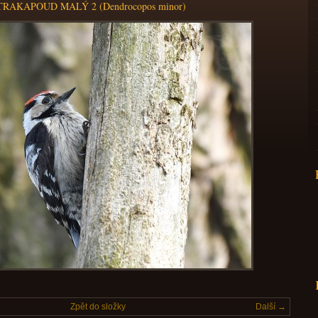
TRAKAPOUD MALÝ 2 (Dendrocopos minor)
Zpět do složky
Další →